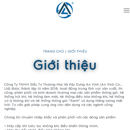
Bỏ
qua
nội
dung
TRANG CHỦ / GIỚI THIỆU
Giới thiệu
Công Ty TNHH Đầu Tư Thương Mại Và Xây Dựng An Vinh (An Vinh Co.,
Ltd) được thành lập từ năm 2018, hoạt động trong lĩnh vực sản xuất, thi
công, phân phối và kinh doanh thương mại các sản phẩm thông gió: hệ
thống hút khí, hệ thống làm mát, hệ thống điều hòa không khí, hệ thống
xử lý không khí và hệ thống thông gió “Xanh” sử dụng Năng lượng mặt
trời. Tư vấn giải pháp cung ứng cho dân dụng và các ngành công
nghiệp.
Chúng tôi chuyên nhập khẩu và phân phối với các dòng sản phẩm:
+ Máy cấp khí tươi, lọc không khí, điều khiển thông minh;
+ Máy thu hồi nhiệt, điều hòa không khí;