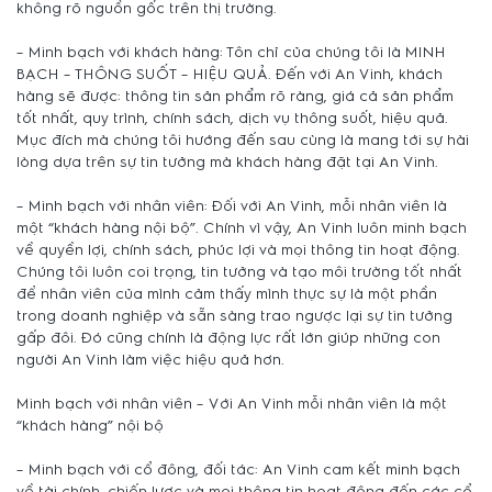
không rõ nguồn gốc trên thị trường.
– Minh bạch với khách hàng: Tôn chỉ của chúng tôi là MINH
BẠCH – THÔNG SUỐT – HIỆU QUẢ. Đến với An Vinh, khách
hàng sẽ được: thông tin sản phẩm rõ ràng, giá cả sản phẩm
tốt nhất, quy trình, chính sách, dịch vụ thông suốt, hiệu quả.
Mục đích mà chúng tôi hướng đến sau cùng là mang tới sự hài
lòng dựa trên sự tin tưởng mà khách hàng đặt tại An Vinh.
– Minh bạch với nhân viên: Đối với An Vinh, mỗi nhân viên là
một “khách hàng nội bộ”. Chính vì vậy, An Vinh luôn minh bạch
về quyền lợi, chính sách, phúc lợi và mọi thông tin hoạt động.
Chúng tôi luôn coi trọng, tin tưởng và tạo môi trường tốt nhất
để nhân viên của mình cảm thấy mình thực sự là một phần
trong doanh nghiệp và sẵn sàng trao ngược lại sự tin tưởng
gấp đôi. Đó cũng chính là động lực rất lớn giúp những con
người An Vinh làm việc hiệu quả hơn.
Minh bạch với nhân viên – Với An Vinh mỗi nhân viên là một
“khách hàng” nội bộ
– Minh bạch với cổ đông, đối tác: An Vinh cam kết minh bạch