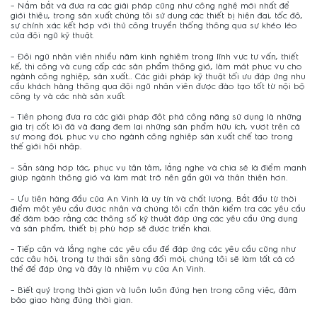
– Nắm bắt và đưa ra các giải pháp cũng như công nghệ mới nhất để
giới thiệu, trong sản xuất chúng tôi sử dụng các thiết bị hiện đại, tốc độ,
sự chính xác kết hợp với thủ công truyền thống thông qua sự khéo léo
của đội ngũ kỹ thuật.
– Đội ngũ nhân viên nhiều năm kinh nghiệm trong lĩnh vực tư vấn, thiết
kế, thi công và cung cấp các sản phẩm thông gió, làm mát phục vụ cho
ngành công nghiệp, sản xuất… Các giải pháp kỹ thuật tối ưu đáp ứng nhu
cầu khách hàng thông qua đội ngũ nhân viên được đào tạo tốt từ nội bộ
công ty và các nhà sản xuất.
– Tiên phong đưa ra các giải pháp đột phá công năng sử dụng là những
giá trị cốt lõi đã và đang đem lại những sản phẩm hữu ích, vượt trên cả
sự mong đợi, phục vụ cho ngành công nghiệp sản xuất chế tạo trong
thế giới hội nhập.
– Sẵn sàng hợp tác, phục vụ tận tâm, lắng nghe và chia sẻ là điểm mạnh
giúp ngành thông gió và làm mát trở nên gần gũi và thân thiện hơn.
– Ưu tiên hàng đầu của An Vinh là uy tín và chất lượng. Bắt đầu từ thời
điểm một yêu cầu được nhận và chúng tôi cẩn thận kiểm tra các yêu cầu
để đảm bảo rằng các thông số kỹ thuật đáp ứng các yêu cầu ứng dụng
và sản phẩm, thiết bị phù hợp sẽ được triển khai.
– Tiếp cận và lắng nghe các yêu cầu để đáp ứng các yêu cầu cũng như
các câu hỏi, trong tư thái sẵn sàng đổi mới, chúng tôi sẽ làm tất cả có
thể để đáp ứng và đây là nhiệm vụ của An Vinh.
– Biết quý trọng thời gian và luôn luôn đúng hẹn trong công việc, đảm
bảo giao hàng đúng thời gian.