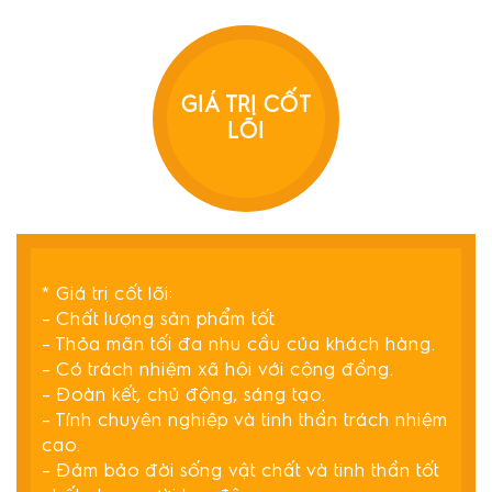
GIÁ TRỊ CỐT
LÕI
* Giá trị cốt lõi:
– Chất lượng sản phẩm tốt.
– Thỏa mãn tối đa nhu cầu của khách hàng.
– Có trách nhiệm xã hội với cộng đồng.
– Đoàn kết, chủ động, sáng tạo.
– Tính chuyên nghiệp và tinh thần trách nhiệm
cao.
– Đảm bảo đời sống vật chất và tinh thần tốt