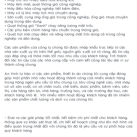
+ Máy làm mát, quạt thông gió công nghiệp;
+ Máy điều hòa công nghiệp tiết kiệm điện;
+ Máy xử lý khí, máy hút mùi chuyên dụng;
+ Sản xuất, cung ứng ống gió trong công nghiệp, ống gió nhựa chuyên
dụng trong dân dụng;
+ Quạt thông gió “Xanh” chạy năng lượng mặt trời;
+ Các phụ kiện chính hãng tiêu chuẩn trong thông gió;
+ Quạt hút mái chạy điện và năng lượng mặt trời dùng cả trong công
nghiệp và dân dụng;
Các sản phẩm của công ty chúng tôi được nhập khẩu trực tiếp từ các
nhà sản xuất uy tín trên thế giới, nguồn gốc xuất xứ rõ ràng, độ tin cậy
cao đáp ứng và thỏa mãn tốt mọi nhu cầu của khách hàng. Trở thành
đối tác tin cậy của các nhà cung cấp với cam kết cộng tác lâu dài vì sự
thành công chung.
An Vinh tự hào vì các sản phẩm, thiết bị do chúng tôi cung cấp đóng
góp một phần nhỏ vào hoạt động thành công của nhiều khách hàng
trong hàng ngàn yêu cầu từ khu chung cư, khu công nghệ cao, nhà máy,
cơ sở sản xuất, cơ sở chăn nuôi, chế biến, dược phẩm, bệnh viện, siêu
thị, cửa hàng tiện lợi, nhà hàng, trường học, và các trường đại học, các
khách hàng nhỏ lẻ… Với nhiều năm hoạt động, khách hàng đã tín nhiệm
các sản phẩm chất lượng và dịch vụ của chúng tôi.
– Đưa ra các giải pháp tốt nhất, tiết kiệm chi phí nhất cho khách hàng,
thông qua sự khảo sát thực tế, chi tiết kế hoạch cũng như lên mô hình và
điều quan trọng nhất đối với chúng tôi đó là yêu cầu và sự phối hợp của
quý khách hàng.