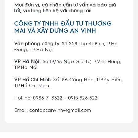
Mọi đơn vị, cá nhân cần tư vấn và báo giá
tốt, vui lòng liên hệ với chúng tôi:
CÔNG TY TNHH ĐẦU TƯ THƯƠNG
MẠI VÀ XÂY DỰNG AN VINH
Văn phòng công ty
: Số 258 Thanh Bình, P.Hà
Đông, TP.Hà Nội.
VP Hà Nội
: Số 19/48 Ngô Gia Tự, P.Việt Hưng,
TP.Hà Nội.
VP Hồ Chí Minh
: Số 186 Cộng Hòa, P.Bảy Hiền,
TP.Hồ Chí Minh.
Hotline: 0988 71 3322 – 0915 828 822
Email: contact.anvinh@gmail.com