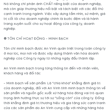
Nó không chỉ phản ánh CHẤT riêng biệt của doanh nghiệp,
mà còn giúp thương hiệu nổi bật và tách biệt với các đối thủ
cạnh tranh trong ngành. Việc xây dựng tầm nhìn, sứ mệnh, giá
trị cốt lõi cho doanh nghiệp chính là bước đệm và là hành
trang xuyên suốt cho sự hoạt động của công ty, doanh
nghiệp.
❁ TÔN CHỈ HOẠT ĐỘNG – MINH BẠCH
Tôn chỉ minh bạch được An Vinh quán triệt trong toàn công ty
ở mọi lúc, mọi nơi và được xây dựng thành văn hóa doanh
nghiệp của Công ty ngay từ những ngày đầu thành lập.
An Vinh minh bạch trong từng thông tin đến với nhân viên,
khách hàng và đối tác
– Minh bạch về sản phẩm: Là “chìa khóa” khẳng định giá trị
của doanh nghiệp, đối với An Vinh tính minh bạch thông tin về
sản phẩm và nguồn gốc xuất xứ hàng hóa đóng vai trò quan
trọng ảnh hưởng thực sự tới sự “sống còn” của công ty. Đồng
thời khẳng định giá trị thương hiệu và gia tăng sức cạnh tranh
của các sản phẩm do An Vinh cung cấp với những hàng hóa