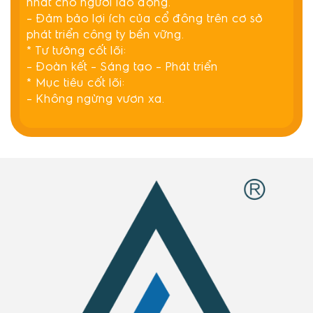
nhất cho người lao động.
– Đảm bảo lợi ích của cổ đông trên cơ sở
phát triển công ty bền vững.
* Tư tưởng cốt lõi:
– Đoàn kết – Sáng tạo – Phát triển
* Mục tiêu cốt lõi:
– Không ngừng vươn xa.