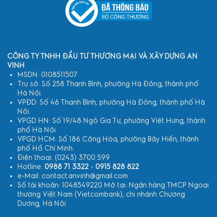
CÔNG TY TNHH ĐẦU TƯ THƯƠNG MẠI VÀ XÂY DỰNG AN
VINH
MSDN: 0108511507
Trụ sở: Số 258 Thanh Bình, phường Hà Đông, thành phố
Hà Nội.
VPĐD: Số 46 Thanh Bình, phường Hà Đông, thành phố Hà
Nội.
VPGD HN: Số 19/48 Ngô Gia Tự, phường Việt Hưng, thành
phố Hà Nội.
VPGD HCM: Số 186 Cộng Hòa, phường Bảy Hiền, thành
phố Hồ Chí Minh.
Điện thoại: (0243) 3700 599
Hotline:
0988 71 3322
-
0915 828 822
e-Mail: contact.anvinh@gmail.com
Số tài khoản: 1048549220 Mở tại: Ngân hàng TMCP Ngoại
thương Việt Nam (Vietcombank), chi nhánh Chương
Dương, Hà Nội.