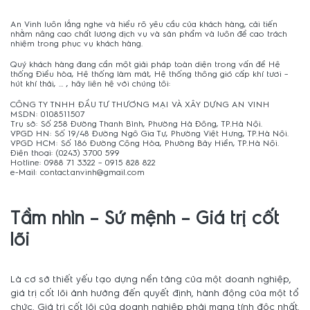
An Vinh luôn lắng nghe và hiểu rõ yêu cầu của khách hàng, cải tiến
nhằm nâng cao chất lượng dịch vụ và sản phẩm và luôn đề cao trách
nhiệm trong phục vụ khách hàng.
Quý khách hàng đang cần một giải pháp toàn diện trong vấn đề Hệ
thống Điều hòa, Hệ thống làm mát, Hệ thống thông gió cấp khí tươi –
hút khí thải, … , hãy liên hệ với chúng tôi:
CÔNG TY TNHH ĐẦU TƯ THƯƠNG MẠI VÀ XÂY DỰNG AN VINH
MSDN: 0108511507
Trụ sở: Số 258 Đường Thanh Bình, Phường Hà Đông, TP.Hà Nội.
VPGD HN: Số 19/48 Đường Ngô Gia Tự, Phường Việt Hưng, TP.Hà Nội.
VPGD HCM: Số 186 Đường Cộng Hòa, Phường Bảy Hiền, TP.Hà Nội.
Điện thoại: (0243) 3700 599
Hotline: 0988 71 3322 – 0915 828 822
e-Mail: contact.anvinh@gmail.com
Tầm nhìn – Sứ mệnh – Giá trị cốt
lõi
Là cơ sở thiết yếu tạo dựng nền tảng của một doanh nghiệp,
giá trị cốt lõi ảnh hưởng đến quyết định, hành động của một tổ
chức. Giá trị cốt lõi của doanh nghiệp phải mang tính độc nhất.