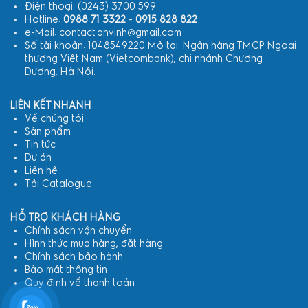
Điện thoại: (0243) 3700 599
Hotline:
0988 71 3322
-
0915 828 822
e-Mail: contact.anvinh@gmail.com
Số tài khoản: 1048549220 Mở tại: Ngân hàng TMCP Ngoại
thương Việt Nam (Vietcombank), chi nhánh Chương
Dương, Hà Nội.
LIÊN KẾT NHANH
Về chúng tôi
Sản phẩm
Tin tức
Dự án
Liên hệ
Tải Catalogue
HỖ TRỢ KHÁCH HÀNG
Chính sách vận chuyển
Hình thức mua hàng, đặt hàng
Chính sách bảo hành
Bảo mật thông tin
Quy định về thanh toán