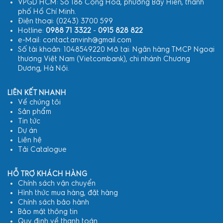
VPGD HCM: Số 186 Cộng Hòa, phường Bảy Hiền, thành
phố Hồ Chí Minh.
Điện thoại: (0243) 3700 599
Hotline:
0988 71 3322
-
0915 828 822
e-Mail: contact.anvinh@gmail.com
Số tài khoản: 1048549220 Mở tại: Ngân hàng TMCP Ngoại
thương Việt Nam (Vietcombank), chi nhánh Chương
Dương, Hà Nội.
LIÊN KẾT NHANH
Về chúng tôi
Sản phẩm
Tin tức
Dự án
Liên hệ
Tải Catalogue
HỖ TRỢ KHÁCH HÀNG
Chính sách vận chuyển
Hình thức mua hàng, đặt hàng
Chính sách bảo hành
Bảo mật thông tin
Quy định về thanh toán