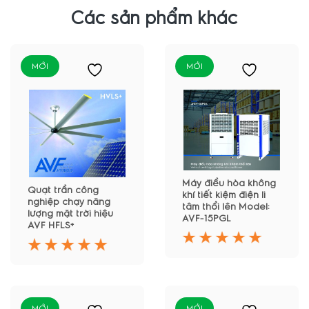
Các sản phẩm khác
MỚI
MỚI
Máy điều hòa không
Quạt trần công
khí tiết kiệm điện li
nghiệp chạy năng
tâm thổi lên Model:
lượng mặt trời hiệu
AVF-15PGL
AVF HFLS+
MỚI
MỚI