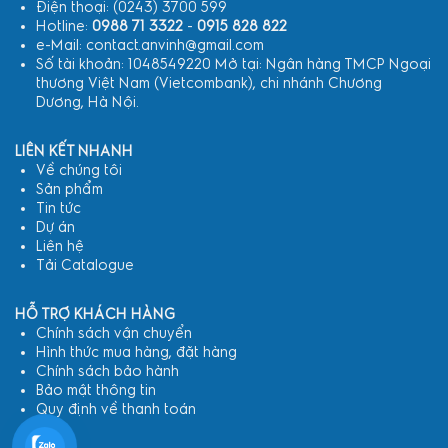
Điện thoại: (0243) 3700 599
Hotline:
0988 71 3322
-
0915 828 822
e-Mail: contact.anvinh@gmail.com
Số tài khoản: 1048549220 Mở tại: Ngân hàng TMCP Ngoại
thương Việt Nam (Vietcombank), chi nhánh Chương
Dương, Hà Nội.
LIÊN KẾT NHANH
Về chúng tôi
Sản phẩm
Tin tức
Dự án
Liên hệ
Tải Catalogue
HỖ TRỢ KHÁCH HÀNG
Chính sách vận chuyển
Hình thức mua hàng, đặt hàng
Chính sách bảo hành
Bảo mật thông tin
Quy định về thanh toán