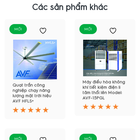
Các sản phẩm khác
MỚI
MỚI
Máy điều hòa không
Quạt trần công
khí tiết kiệm điện li
nghiệp chạy năng
tâm thổi lên Model:
lượng mặt trời hiệu
AVF-15PGL
AVF HFLS+
MỚI
MỚI