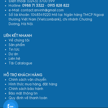
Điện thoại: (0243) 3700 599
Hotline:
0988 71 3322
-
0915 828 822
e-Mail: contact.anvinh@gmail.com
Số tài khoản: 1048549220 Mở tại: Ngân hàng TMCP Ngoại
thương Việt Nam (Vietcombank), chi nhánh Chương
Dương, Hà Nội.
LIÊN KẾT NHANH
Về chúng tôi
Sản phẩm
Tin tức
Dự án
Liên hệ
Tải Catalogue
HỖ TRỢ KHÁCH HÀNG
Chính sách vận chuyển
Hình thức mua hàng, đặt hàng
Chính sách bảo hành
Bảo mật thông tin
Quy định về thanh toán