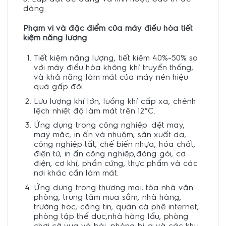
dàng.
Phạm vi và đặc điểm của máy điều hòa tiết
kiệm năng lượng
Tiết kiệm năng lượng, tiết kiệm 40%-50% so
với máy điều hòa không khí truyền thống,
và khả năng làm mát của máy nén hiệu
quả gấp đôi.
Lưu lượng khí lớn, luồng khí cấp xa, chênh
lệch nhiệt độ làm mát trên 12°C.
Ứng dụng trong công nghiệp: dệt may,
may mặc, in ấn và nhuộm, sản xuất da,
công nghiệp tất, chế biến nhựa, hóa chất,
điện tử, in ấn công nghiệp,đóng gói, cơ
điện, cơ khí, phần cứng, thực phẩm và các
nơi khác cần làm mát.
Ứng dụng trong thương mại: tòa nhà văn
phòng, trung tâm mua sắm, nhà hàng,
trường học, căng tin, quán cà phê internet,
phòng tập thể dục,nhà hàng lẩu, phòng
chơi cờ vua và bài, phòng bi-a và các khu