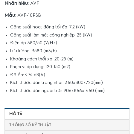
Nhãn hiệu:
AVF
Mẫu:
AVF-10PSB
Công suất hoạt động tối đa: 7.2 (kW)
Công suất làm mát công nghiệp: 25 (kW)
Điện áp 380/50 (V/Hz)
Lưu lượng: 3580 (m3/h)
Khoảng cách thổi xa: 20-25 (m)
Phạm vi áp dụng: 120-150 (m2)
Độ ồn: < 74 dB(A)
Kích thước dàn trong nhà: 1360x800x720(mm)
Kích thước dàn ngoài trời: 906x866x1460 (mm)
MÔ TẢ
THÔNG SỐ KỸ THUẬT