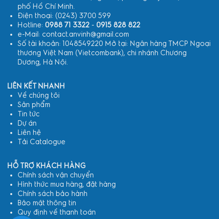
phố Hồ Chí Minh.
Điện thoại: (0243) 3700 599
Hotline:
0988 71 3322
-
0915 828 822
e-Mail: contact.anvinh@gmail.com
Số tài khoản: 1048549220 Mở tại: Ngân hàng TMCP Ngoại
thương Việt Nam (Vietcombank), chi nhánh Chương
Dương, Hà Nội.
LIÊN KẾT NHANH
Về chúng tôi
Sản phẩm
Tin tức
Dự án
Liên hệ
Tải Catalogue
HỖ TRỢ KHÁCH HÀNG
Chính sách vận chuyển
Hình thức mua hàng, đặt hàng
Chính sách bảo hành
Bảo mật thông tin
Quy định về thanh toán