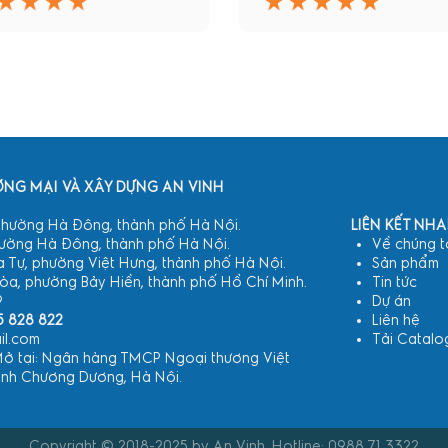
NG MẠI VÀ XÂY DỰNG AN VINH
 phường Hà Đông, thành phố Hà Nội.
LIÊN KẾT NH
hường Hà Đông, thành phố Hà Nội.
Về chúng t
 Tự, phường Việt Hưng, thành phố Hà Nội.
Sản phẩm
, phường Bảy Hiền, thành phố Hồ Chí Minh.
Tin tức
9
Dự án
5 828 822
Liên hệ
il.com
Tải Catalo
Mở tại: Ngân hàng TMCP Ngoại thương Việt
ánh Chương Dương, Hà Nội.
Copyright © 2018-2025 by An Vinh. Hotline: 0988 71 3322