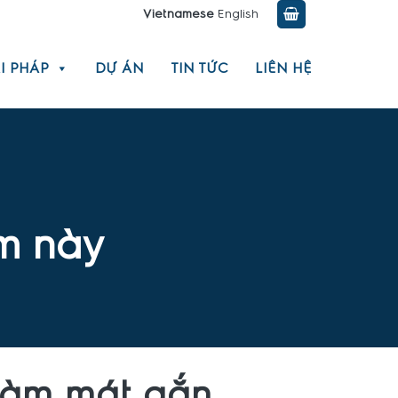
Vietnamese
English
I PHÁP
DỰ ÁN
TIN TỨC
LIÊN HỆ
m này
làm mát gắn