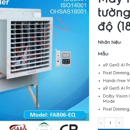
tường
độ (1
Nhãn hiệu:
Mẫu:
α9 Gen5 AI Pr
Pixel Dimming
Hands-free V
α9 Gen5 AI Pr
Dolby Vision 
Mode
Pixel Dimming
Máy làm mát gắn