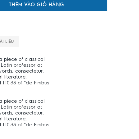
THÊM VÀO GIỎ HÀNG
TÀI LIỆU
a piece of classical
 Latin professor at
ords, consectetur,
 literature,
.10.33 of “de Finibus
a piece of classical
 Latin professor at
ords, consectetur,
 literature,
.10.33 of “de Finibus