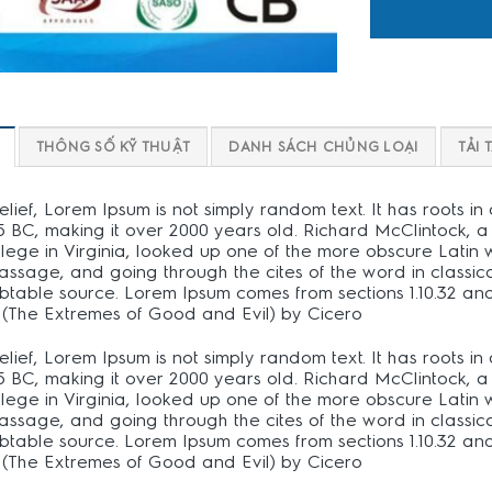
THÔNG SỐ KỸ THUẬT
DANH SÁCH CHỦNG LOẠI
TẢI 
lief, Lorem Ipsum is not simply random text. It has roots in 
45 BC, making it over 2000 years old. Richard McClintock, a
e in Virginia, looked up one of the more obscure Latin w
sage, and going through the cites of the word in classical
table source. Lorem Ipsum comes from sections 1.10.32 and 1
(The Extremes of Good and Evil) by Cicero
lief, Lorem Ipsum is not simply random text. It has roots in 
45 BC, making it over 2000 years old. Richard McClintock, a
e in Virginia, looked up one of the more obscure Latin w
sage, and going through the cites of the word in classical
table source. Lorem Ipsum comes from sections 1.10.32 and 1
(The Extremes of Good and Evil) by Cicero