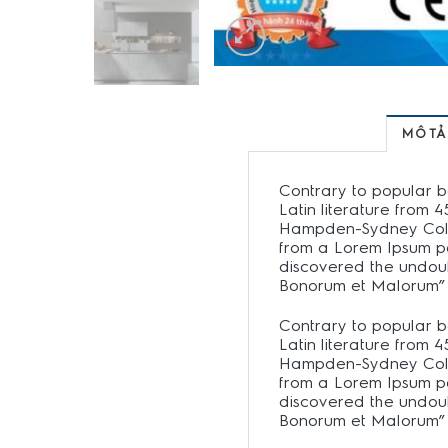
MÔ TẢ
Contrary to popular be
Latin literature from 
Hampden-Sydney Colleg
from a Lorem Ipsum pas
discovered the undoub
Bonorum et Malorum” 
Contrary to popular be
Latin literature from 
Hampden-Sydney Colleg
from a Lorem Ipsum pas
discovered the undoub
Bonorum et Malorum” 