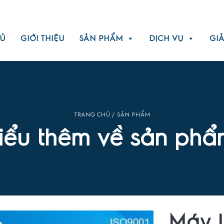
Ủ
GIỚI THIỆU
SẢN PHẨM
DỊCH VỤ
GIẢ
TRANG CHỦ
/ SẢN PHẨM
hiểu thêm về sản phẩ
Máy 