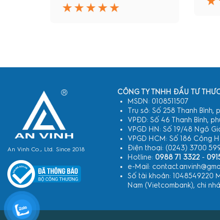
CÔNG TY TNHH ĐẦU TƯ THƯƠ
MSDN: 0108511507
Trụ sở: Số 258 Thanh Bình,
VPĐD: Số 46 Thanh Bình, p
VPGD HN: Số 19/48 Ngô Gia
VPGD HCM: Số 186 Cộng Hòa
Điện thoại: (0243) 3700 59
An Vinh Co., Ltd. Since 2018
Hotline:
0988 71 3322
-
091
e-Mail: contact.anvinh@gma
Số tài khoản: 1048549220 
Nam (Vietcombank), chi nh