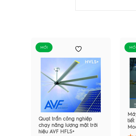
MỚI
MỚ
Máy
Quạt trần công nghiệp
tiết
chạy năng lượng mặt trời
Mod
hiệu AVF HFLS+