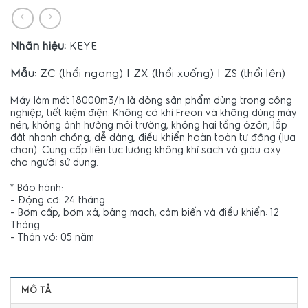
Nhãn hiệu:
KEYE
Mẫu:
ZC (thổi ngang) | ZX (thổi xuống) | ZS (thổi lên)
Máy làm mát 18000m3/h là dòng sản phẩm dùng trong công
nghiệp, tiết kiệm điện. Không có khí Freon và không dùng máy
nén, không ảnh hưởng môi trường, không hại tầng ôzôn, lắp
đặt nhanh chóng, dễ dàng, điều khiển hoàn toàn tự động (lựa
chọn). Cung cấp liên tục lượng không khí sạch và giàu oxy
cho người sử dụng.
* Bảo hành:
– Động cơ: 24 tháng.
– Bơm cấp, bơm xả, bảng mạch, cảm biến và điều khiển: 12
Tháng.
– Thân vỏ: 05 năm
MÔ TẢ