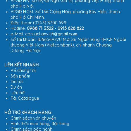
VPGD HN: Số 19/48 Ngô Gia Tự, phường Việt Hưng, thành
phố Hà Nội.
VPGD HCM: Số 186 Cộng Hòa, phường Bảy Hiền, thành
phố Hồ Chí Minh.
Điện thoại: (0243) 3700 599
Hotline:
0988 71 3322
-
0915 828 822
e-Mail: contact.anvinh@gmail.com
Số tài khoản: 1048549220 Mở tại: Ngân hàng TMCP Ngoại
thương Việt Nam (Vietcombank), chi nhánh Chương
Dương, Hà Nội.
LIÊN KẾT NHANH
Về chúng tôi
Sản phẩm
Tin tức
Dự án
Liên hệ
Tải Catalogue
HỖ TRỢ KHÁCH HÀNG
Chính sách vận chuyển
Hình thức mua hàng, đặt hàng
Chính sách bảo hành