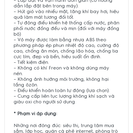
– Lắp đặt và vận hành đơn giản (có hướng
dẫn lắp đặt bên trong máy).
– Hút gió vào nhiều mặt, tăng khí bay hơi, hiệu
quả làm mát tương đối tốt.
– Tự động điều khiển hệ thống cấp nước, phân
phối nước đồng đều và mịn (đối với máy đồng
bộ)
– Vỏ máy được làm bằng nhựa ABS theo
phương pháp ép phun nhiệt độ cao, cường độ
cao, chống ăn mòn, chống lão hóa, chống tia
cực tím, đẹp và bền, hiệu suất ổn định.
– Tiết kiệm điện.
– Không có khí Freon và không dùng máy
nén.
– Không ảnh hưởng môi trường, không hại
tầng ôzôn.
– Điều khiển hoàn toàn tự động (lựa chọn).
– Cung cấp liên tục lượng không khí sạch và
giàu oxi cho người sử dụng.
* Phạm vi áp dụng:
Những nơi đông đúc: siêu thị, trung tâm mua
sắm, lớp học, quán cà phê internet, phòng trò