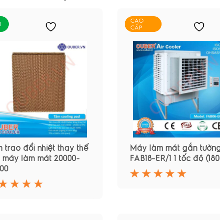
CAO
I
CẤP
 trao đổi nhiệt thay thế
Máy làm mát gắn tườn
 máy làm mát 20000-
FAB18-ER/1 1 tốc độ (180
00