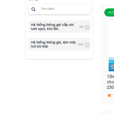
Tìm
kiếm:
MỚ
Hệ thống thông gió cấp khí
(12)
tươi sạch, khử ẩm
Hệ thống thông gió, làm mát,
(129)
hút khí thải
Tấm
cho
250