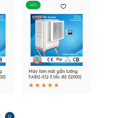
MỚI
g
Máy làm mát gắn tường
00)
FAB12-EQ 3 tốc độ (12000)
12