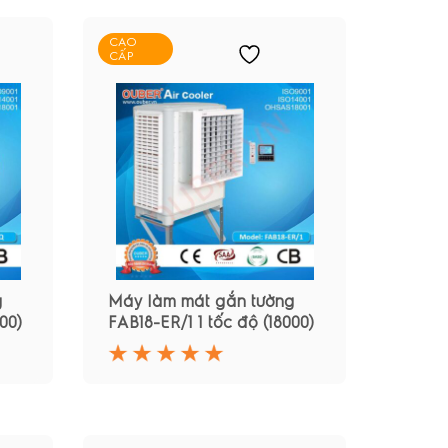
CAO
CẤP
g
Máy làm mát gắn tường
00)
FAB18-ER/1 1 tốc độ (18000)