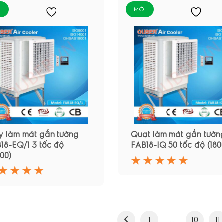
I
MỚI
 làm mát gắn tường
Quạt làm mát gắn tườn
18-EQ/1 3 tốc độ
FAB18-IQ 50 tốc độ (180
000)
1
…
10
11