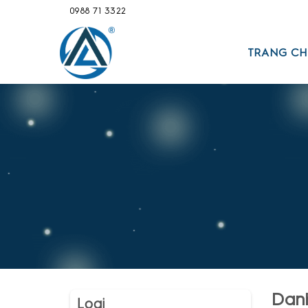
Bỏ
0988 71 3322
qua
nội
dung
TRANG CH
Dan
Loại