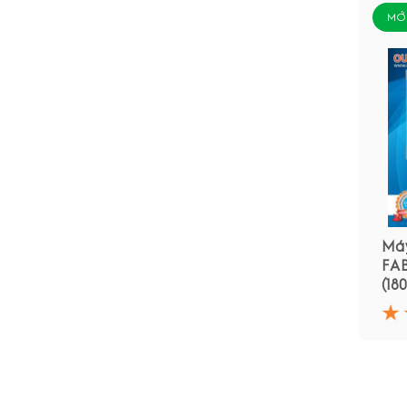
MỚ
Máy
FAB
(18