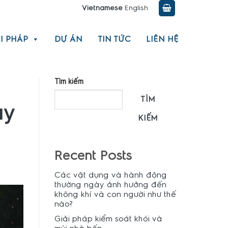
Vietnamese
English
I PHÁP
DỰ ÁN
TIN TỨC
LIÊN HỆ
Tìm kiếm
TÌM
ày
KIẾM
Recent Posts
Các vật dụng và hành động
thường ngày ảnh hưởng đến
không khí và con người như thế
nào?
Giải pháp kiểm soát khói và