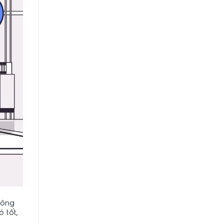
hông
 tốt,