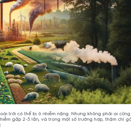
ài trời có thể bị ô nhiễm nặng. Nhưng không phải ai cũng 
hiễm gấp 2-5 lần, và trong một số trường hợp, thậm chí g
c