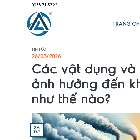
Bỏ
0988 71 3322
qua
nội
dung
TRANG CH
TIN TỨC
26/03/2026
Các vật dụng và
ảnh hưởng đến kh
như thế nào?
26
Th3