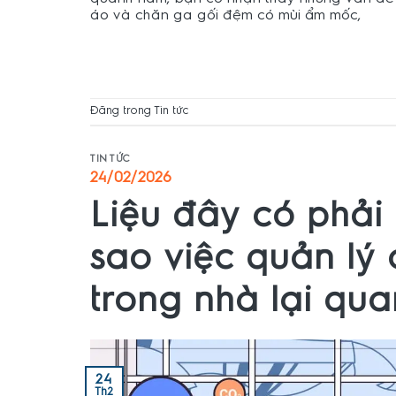
áo và chăn ga gối đệm có mùi ẩm mốc,
Đăng trong
Tin tức
TIN TỨC
24/02/2026
Liệu đây có phải 
sao việc quản lý 
trong nhà lại qu
24
Th2