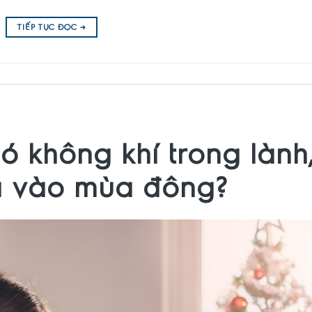
TIẾP TỤC ĐỌC
→
ó không khí trong lành
hà vào mùa đông?