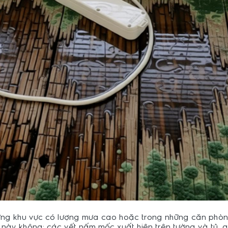
hững khu vực có lượng mưa cao hoặc trong những căn phòn
ày không: các vết nấm mốc xuất hiện trên tường và tủ, 