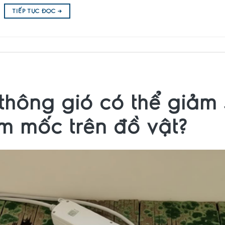
TIẾP TỤC ĐỌC
→
thông gió có thể giảm 
ấm mốc trên đồ vật?