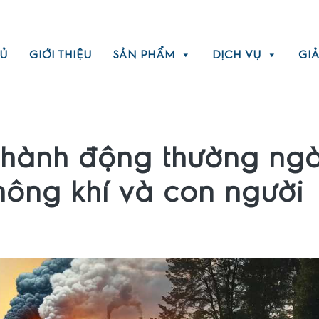
Ủ
GIỚI THIỆU
SẢN PHẨM
DỊCH VỤ
GIẢ
 hành động thường ng
ông khí và con người