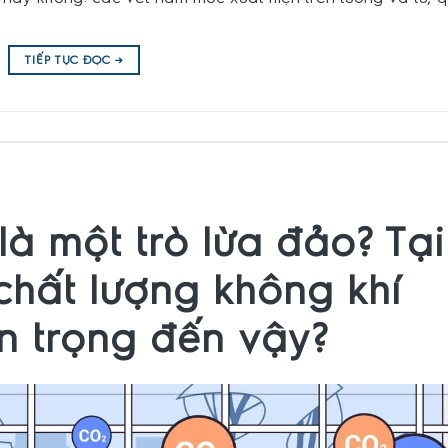
TIẾP TỤC ĐỌC
→
là một trò lừa đảo? Tại
chất lượng không khí
an trọng đến vậy?